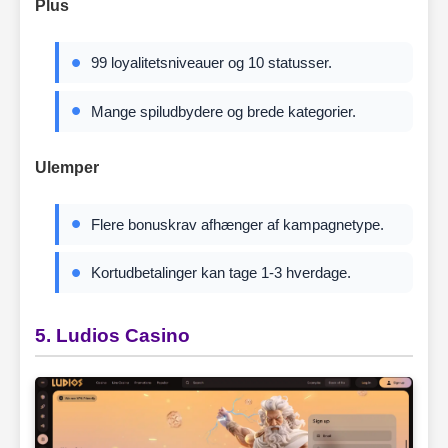
Plus
99 loyalitetsniveauer og 10 statusser.
Mange spiludbydere og brede kategorier.
Ulemper
Flere bonuskrav afhænger af kampagnetype.
Kortudbetalinger kan tage 1-3 hverdage.
5. Ludios Casino