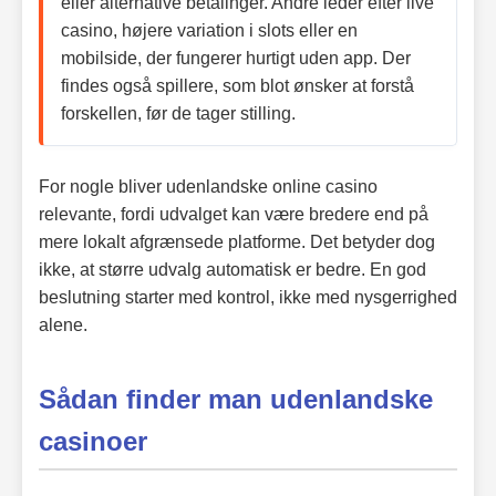
eller alternative betalinger. Andre leder efter live
casino, højere variation i slots eller en
mobilside, der fungerer hurtigt uden app. Der
findes også spillere, som blot ønsker at forstå
forskellen, før de tager stilling.
For nogle bliver udenlandske online casino
relevante, fordi udvalget kan være bredere end på
mere lokalt afgrænsede platforme. Det betyder dog
ikke, at større udvalg automatisk er bedre. En god
beslutning starter med kontrol, ikke med nysgerrighed
alene.
Sådan finder man udenlandske
casinoer