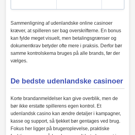
Sammenligning af udenlandske online casinoer
kræver, at spilleren ser bag overskrifterne. En bonus
kan fylde meget visuelt, men betalingsgrænser og
dokumentkrav betyder ofte mere i praksis. Derfor bør
samme kontrolskema bruges på alle brands, før der
vælges.
De bedste udenlandske casinoer
Korte brandanmeldelser kan give overblik, men de
bør ikke erstatte spillerens egen kontrol. Et
udenlandsk casino kan ændre detaljer i kampagner,
kasse og support, så tjekket bør gentages ved brug.
Fokus her ligger på brugeroplevelse, praktiske