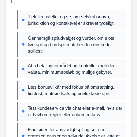
Tjek licensfeltet og se, om selskabsnavn,
jurisdiktion og kontaktvej er skrevet tydeligt.
Gennemgå spiludvalget og vurder, om slots,
live spil og bordspil matcher den ønskede
spillestil.
Åbn betalingsområdet og kontroller metoder,
valuta, minimumsbeløb og mulige gebyrer.
Læs bonusvilkår med fokus på omsætning,
tidsfrist, maksindsats og udelukkede spil.
Test kundeservice via chat eller e-mail, hvis der
er tvivl om regler eller dokumentkrav.
Find siden for ansvarligt spil og se, om
grænser, pauser og selvudelukkelse er lette at