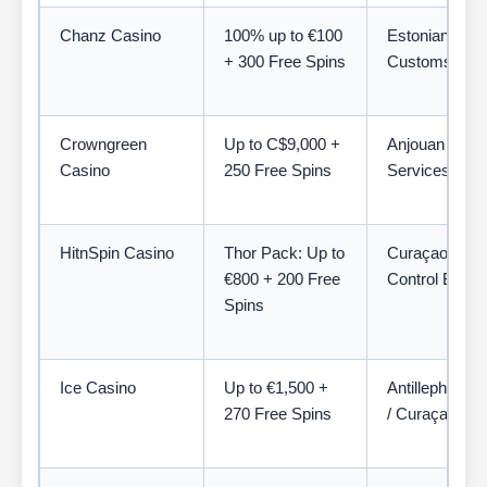
Chanz Casino
100% up to €100
Estonian Tax 
+ 300 Free Spins
Customs Boa
Crowngreen
Up to C$9,000 +
Anjouan Gam
Casino
250 Free Spins
Services
HitnSpin Casino
Thor Pack: Up to
Curaçao Gam
€800 + 200 Free
Control Board
Spins
Ice Casino
Up to €1,500 +
Antillephone N
270 Free Spins
/ Curaçao