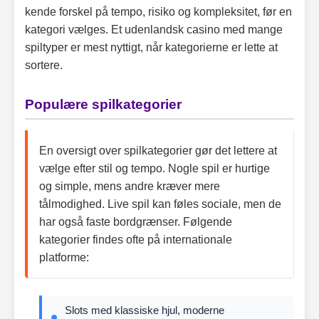
kende forskel på tempo, risiko og kompleksitet, før en
kategori vælges. Et udenlandsk casino med mange
spiltyper er mest nyttigt, når kategorierne er lette at
sortere.
Populære spilkategorier
En oversigt over spilkategorier gør det lettere at
vælge efter stil og tempo. Nogle spil er hurtige
og simple, mens andre kræver mere
tålmodighed. Live spil kan føles sociale, men de
har også faste bordgrænser. Følgende
kategorier findes ofte på internationale
platforme:
Slots med klassiske hjul, moderne