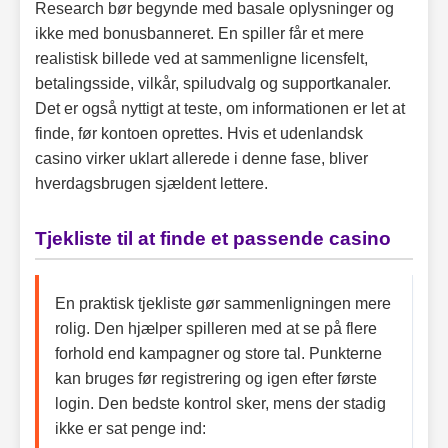
Research bør begynde med basale oplysninger og
ikke med bonusbanneret. En spiller får et mere
realistisk billede ved at sammenligne licensfelt,
betalingsside, vilkår, spiludvalg og supportkanaler.
Det er også nyttigt at teste, om informationen er let at
finde, før kontoen oprettes. Hvis et udenlandsk
casino virker uklart allerede i denne fase, bliver
hverdagsbrugen sjældent lettere.
Tjekliste til at finde et passende casino
En praktisk tjekliste gør sammenligningen mere
rolig. Den hjælper spilleren med at se på flere
forhold end kampagner og store tal. Punkterne
kan bruges før registrering og igen efter første
login. Den bedste kontrol sker, mens der stadig
ikke er sat penge ind: