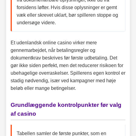
forsidens løfter. Hvis disse oplysninger er gemt
væk eller skrevet uklart, bør spilleren stoppe og
undersøge videre.
Et udenlandsk online casino virker mere
gennemarbejdet, når betalingsregler og
dokumentkrav beskrives før første udbetaling. Det
gør ikke siden perfekt, men det reducerer risikoen for
ubehagelige overraskelser. Spillerens egen kontrol er
stadig nødvendig, især ved kampagner med høje
beløb eller mange betingelser.
Grundlæggende kontrolpunkter før valg
af casino
Tabellen samler de første punkter, som en