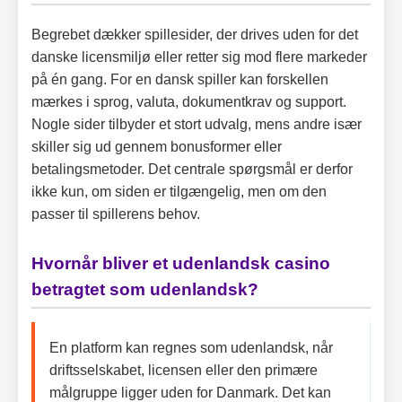
Begrebet dækker spillesider, der drives uden for det
danske licensmiljø eller retter sig mod flere markeder
på én gang. For en dansk spiller kan forskellen
mærkes i sprog, valuta, dokumentkrav og support.
Nogle sider tilbyder et stort udvalg, mens andre især
skiller sig ud gennem bonusformer eller
betalingsmetoder. Det centrale spørgsmål er derfor
ikke kun, om siden er tilgængelig, men om den
passer til spillerens behov.
Hvornår bliver et udenlandsk casino
betragtet som udenlandsk?
En platform kan regnes som udenlandsk, når
driftsselskabet, licensen eller den primære
målgruppe ligger uden for Danmark. Det kan